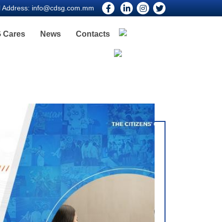
l Address:
info@cdsg.com.mm
 Cares
News
Contacts