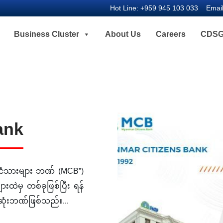
Hot Line:
+959 945 103 033
Emai
Business Cluster
About Us
Careers
CDSG
ank
င်ငံသားများ ဘဏ် (MCB”)
းထဲမှ တစ်ခုဖြစ်ပြီး ရန်
ဆုံးဘဏ်ဖြစ်သည်။...