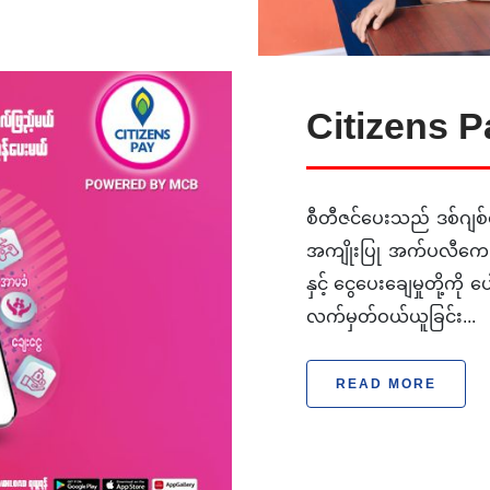
Citizens P
စီတီဇင်ပေးသည် ဒစ်ဂျစ်
အကျိုးပြု အက်ပလီကေးရ
နှင့် ငွေပေးချေမှုတို့က
လက်မှတ်ဝယ်ယူခြင်း...
READ MORE