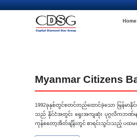
Home
Myanmar Citizens B
1992ခုနှစ်တွင်စတင်တည်ထောင်ခဲ့သော မြန်မာနို
သည် နိုင်ငံအတွင်း ရှေးအကျဆုံး ပုဂ္ဂလိကဘဏ်မျာ
ကုန်စတော့အိတ်ချိန်းတွင် စာရင်းသွင်းသည့် ပထမ