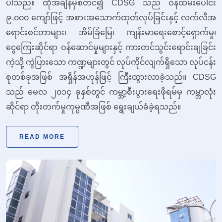
ပါသည်။ ထိုအချိန်မှစတင်၍ CDSG သည် ဝန်ထမ်းပေါင်း
၉,၀၀၀ ကျော်ဖြင့် အစားအသောက်ထုတ်လုပ်ခြင်းနှင့် လက်လီအ
ရောင်းစင်တာများ၊ အိမ်ခြံမြေ၊ ကျန်းမာရေးစောင့်ရှောက်မှု၊
ငွေကြေးဆိုင်ရာ ဝန်ဆောင်မှုများနှင့် ကားတင်သွင်းရောင်းချခြင်း
ကဲ့သို့ ကွဲပြားသော ကဏ္ဍများတွင် လုပ်ကိုင်လျက်ရှိသော လုပ်ငန်း
စုတစ်ခုအဖြစ် အရှိန်အဟုန်ဖြင့် ကြီးထွားလာခဲ့သည်။ CDSG
သည် မေလ ၂၀၁၄ ခုနှစ်တွင် ကမ္ဘာ့စီးပွားရေးဖိုရမ်မှ ကမ္ဘာလုံး
ဆိုင်ရာ တိုးတက်မှုကုမ္ပဏီအဖြစ် ရွေးချယ်ခံခဲ့ရသည်။
READ MORE