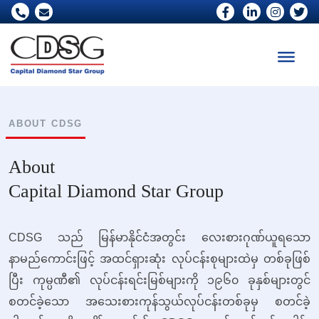
ABOUT CDSG
About
Capital Diamond Star Group
CDSG သည် မြန်မာနိုင်ငံအတွင်း လေးစားဂုဏ်ယူရသော
နာမည်ကောင်းဖြင့် အထင်ရှားဆုံး လုပ်ငန်းစုများထဲမှ တစ်ခုဖြစ်
ပြီး ကုမ္ပဏီ၏ လုပ်ငန်းရင်းမြစ်များကို ၁၉၆၀ ခုနှစ်များတွင်
စတင်ခဲ့သော အသေးစားကုန်သွယ်လုပ်ငန်းတစ်ခုမှ စတင်ခဲ့