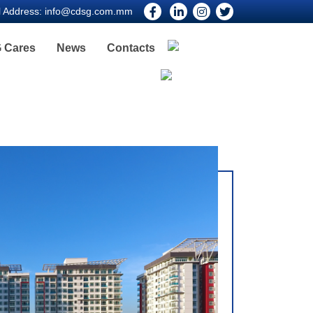
l Address:
info@cdsg.com.mm
 Cares
News
Contacts