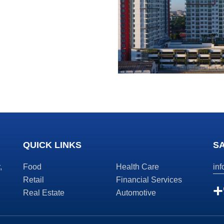
QUICK LINKS
S
,
Food
Health Care
in
Retail
Financial Services
+
Real Estate
Automotive