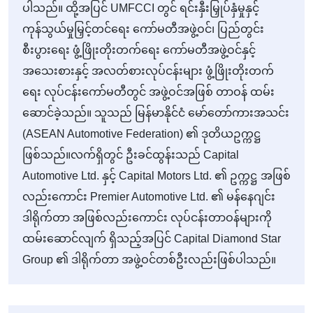
ပါသည်။ ထို့အပြင် UMFCCI တွင် ရင်းနှီးမြှုပ်နှံမှုနှင့်
ကုန်သွယ်မှုမြှင့်တင်ရေး ကော်မတီအဖွဲ့ဝင်၊ ပြည်တွင်း
စီးပွားရေး ဖွံ့ဖြိုးတိုးတက်ရေး ကော်မတီအဖွဲ့ဝင်နှင့်
အသေးစားနှင့် အလတ်စားလုပ်ငန်းများ ဖွံ့ဖြိုးတိုးတက်
ရေး လုပ်ငန်းကော်မတီတွင် အဖွဲ့ဝင်အဖြစ် တာဝန် ထမ်း
ဆောင်ခဲ့သည်။ သူသည် မြန်မာနိုင်ငံ မော်တော်ကားအသင်း
(ASEAN Automotive Federation) ၏ ဒုတိယဥက္ကဋ္ဌ
ဖြစ်သည်။လက်ရှိတွင် ဦးခင်ထွန်းသည် Capital
Automotive Ltd. နှင့် Capital Motors Ltd. ၏ ဥက္ကဋ္ဌ အဖြစ်
လည်းကောင်း Premier Automotive Ltd. ၏ မန်နေဂျင်း
ဒါရိုက်တာ အဖြစ်လည်းကောင်း လုပ်ငန်းတာဝန်များကို
ထမ်းဆောင်လျက် ရှိသည့်အပြင် Capital Diamond Star
Group ၏ ဒါရိုက်တာ အဖွဲ့ဝင်တစ်ဦးလည်းဖြစ်ပါသည်။