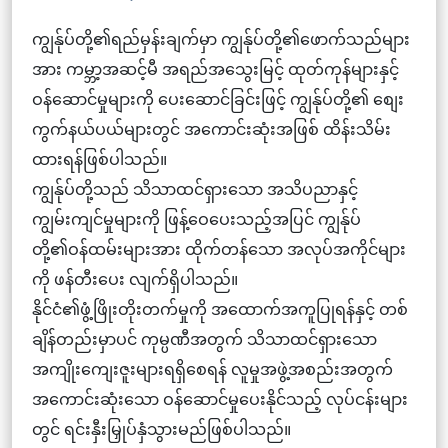
ကျွန်ုပ်တို့၏ရည်မှန်းချက်မှာ ကျွန်ုပ်တို့၏ဖောက်သည်များ
အား ကမ္ဘာ့အဆင့်မီ အရည်အသွေးမြင့် ထုတ်ကုန်များနှင့်
ဝန်ဆောင်မှုများကို ပေးဆောင်ခြင်းဖြင့် ကျွန်ုပ်တို့၏ စျေး
ကွက်နယ်ပယ်များတွင် အကောင်းဆုံးအဖြစ် ထိန်းသိမ်း
ထားရန်ဖြစ်ပါသည်။
ကျွန်ုပ်တို့သည် သိသာထင်ရှားသော အသိပညာနှင့်
ကျွမ်းကျင်မှုများကို ဖြန့်ဝေပေးသည့်အပြင် ကျွန်ုပ်
တို့၏ဝန်ထမ်းများအား ထိုက်တန်သော အလုပ်အကိုင်များ
ကို ဖန်တီးပေး လျက်ရှိပါသည်။
နိုင်ငံ၏ဖွံ့ဖြိုးတိုးတက်မှုကို အထောက်အကူပြုရန်နှင့် တစ်
ချိန်တည်းမှာပင် ကုမ္ပဏီအတွက် သိသာထင်ရှားသော
အကျိုးကျေးဇူးများရရှိစေရန် လူမှုအဖွဲ့အစည်းအတွက်
အကောင်းဆုံးသော ဝန်ဆောင်မှုပေးနိုင်သည့် လုပ်ငန်းများ
တွင် ရင်းနှီးမြှုပ်နှံသွားမည်ဖြစ်ပါသည်။