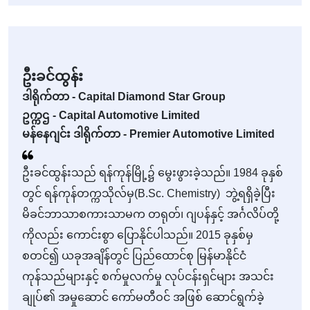
ဦးခင်ထွန်း
ဒါရိုက်တာ - Capital Diamond Star Group
ဥက္ကဌ - Capital Automotive Limited
မန်နေဂျင်း ဒါရိုက်တာ - Premier Automotive Limited
ဦးခင်ထွန်းသည် ရန်ကုန်မြို့၌ မွေးဖွားခဲ့သည်။ 1984 ခုနှစ်
တွင် ရန်ကုန်တက္ကသိုလ်မှ(B.Sc. Chemistry) ဘွဲ့ရရှိခဲ့ပြီး
မိခင်ဘာသာစကားသာမက တရုတ်၊ ဂျပန်နှင့် အင်္ဂလိပ်တို့
ကိုလည်း ကောင်းစွာ ပြောနိုင်ပါသည်။ 2015 ခုနှစ်မှ
စတင်၍ ယခုအချိန်တွင် ပြည်ထောင်စု မြန်မာနိုင်ငံ
ကုန်သည်များနှင့် စက်မှုလက်မှု လုပ်ငန်းရှင်များ အသင်း
ချုပ်၏ အမှုဆောင် ကော်မတီဝင် အဖြစ် ဆောင်ရွက်ခဲ့