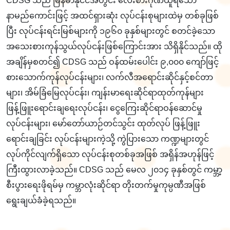
CDSG သည် မြန်မာနိုင်ငံအတွင်း လေးစားဂုဏ်ယူရသော
နာမည်ကောင်းဖြင့် အထင်ရှားဆုံး လုပ်ငန်းစုများထဲမှ တစ်ခုဖြစ်
ပြီး လုပ်ငန်းရင်းမြစ်များကို ၁၉၆၀ ခုနှစ်များတွင် စတင်ခဲ့သော
အသေးစားကုန်သွယ်လုပ်ငန်းဖြစ်ကြောင်းအား သိရှိနိုင်သည်။ ထို
အချိန်မှစတင်၍ CDSG သည် ဝန်ထမ်းပေါင်း ၉,၀၀၀ ကျော်ဖြင့်
စားသောက်ကုန်လုပ်ငန်းများ၊ လက်လီအရောင်းဆိုင်နှင့်စင်တာ
များ၊ အိမ်ခြံမြေလုပ်ငန်း၊ ကျန်းမာရေးဆိုင်ရာထုတ်ကုန်များ
ဖြန့်ဖြူးရောင်းချရေးလုပ်ငန်း၊ ငွေကြေးဆိုင်ရာဝန်ဆောင်မှု
လုပ်ငန်းများ၊ မော်တော်ယာဉ်တင်သွင်း ထုတ်လုပ် ဖြန့်ဖြူး
ရောင်းချခြင်း လုပ်ငန်းများကဲ့သို့ ကွဲပြားသော ကဏ္ဍများတွင်
လုပ်ကိုင်လျက်ရှိသော လုပ်ငန်းစုတစ်ခုအဖြစ် အရှိန်အဟုန်ဖြင့်
ကြီးထွားလာခဲ့သည်။ CDSG သည် မေလ ၂၀၁၄ ခုနှစ်တွင် ကမ္ဘာ့
စီးပွားရေးဖိုရမ်မှ ကမ္ဘာလုံးဆိုင်ရာ တိုးတက်မှုကုမ္ပဏီအဖြစ်
ရွေးချယ်ခံခဲ့ရသည်။