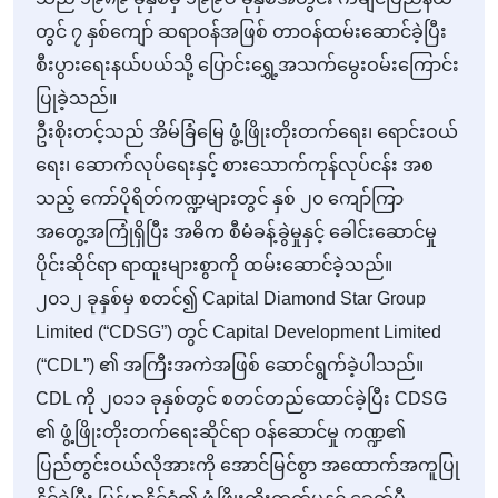
တွင် ၇ နှစ်ကျော် ဆရာဝန်အဖြစ် တာဝန်ထမ်းဆောင်ခဲ့ပြီး
စီးပွားရေးနယ်ပယ်သို့ ပြောင်းရွှေ့အသက်မွေးဝမ်းကြောင်း
ပြုခဲ့သည်။
ဦးစိုးတင့်သည် အိမ်ခြံမြေ ဖွံ့ဖြိုးတိုးတက်ရေး၊ ရောင်းဝယ်
ရေး၊ ဆောက်လုပ်ရေးနှင့် စားသောက်ကုန်လုပ်ငန်း အစ
သည့် ကော်ပိုရိတ်ကဏ္ဍများတွင် နှစ် ၂၀ ကျော်ကြာ
အတွေ့အကြုံရှိပြီး အဓိက စီမံခန့်ခွဲမှုနှင့် ခေါင်းဆောင်မှု
ပိုင်းဆိုင်ရာ ရာထူးများစွာကို ထမ်းဆောင်ခဲ့သည်။
၂၀၁၂ ခုနှစ်မှ စတင်၍ Capital Diamond Star Group
Limited (“CDSG”) တွင် Capital Development Limited
(“CDL”) ၏ အကြီးအကဲအဖြစ် ဆောင်ရွက်ခဲ့ပါသည်။
CDL ကို ၂၀၁၁ ခုနှစ်တွင် စတင်တည်ထောင်ခဲ့ပြီး CDSG
၏ ဖွံ့ဖြိုးတိုးတက်ရေးဆိုင်ရာ ဝန်ဆောင်မှု ကဏ္ဍ၏
ပြည်တွင်းဝယ်လိုအားကို အောင်မြင်စွာ အထောက်အကူပြု