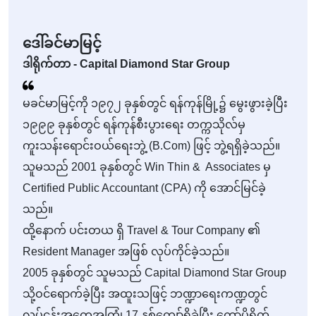
ဒေါ်ခင်မာမြင့်
ဒါရိုက်တာ - Capital Diamond Star Group
မခင်မာမြင့်ကို ၁၉၇၂ ခုနှစ်တွင် ရန်ကုန်မြို့၌ မွေးဖွားခဲ့ပြီး
၁၉၉၉ ခုနှစ်တွင် ရန်ကုန်စီးပွားရေး တက္ကသိုလ်မှ
ကူးသန်းရောင်းဝယ်ရေးဘွဲ့ (B.Com) ဖြင့် ဘွဲ့ရရှိခဲ့သည်။
သူမသည် 2001 ခုနှစ်တွင် Win Thin & Associates မှ
Certified Public Accountant (CPA) ကို အောင်မြင်ခဲ့
သည်။
ထို့နောက် ပင်းတယ ရှိ Travel & Tour Company ၏
Resident Manager အဖြစ် လုပ်ကိုင်ခဲ့သည်။
2005 ခုနှစ်တွင် သူမသည် Capital Diamond Star Group
သို့ဝင်ရောက်ခဲ့ပြီး အထူးသဖြင့် ဘဏ္ဍာရေးကဏ္ဍတွင်
လုပ်ငန်းအတွေ့အကြုံ 17 နှစ်ကျော်ရှိခဲ့ပြီး ကော်ပိုရိတ်