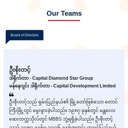
Our Teams
Board of Directors
ဦးစိုးတင့်
ဒါရိုက်တာ - Capital Diamond Star Group
မန်နေဂျင်း ဒါရိုက်တာ - Capital Development Limited
ဦးစိုးတင့်သည် ရှမ်းပြည်နယ်၏ မြို့တော်ဖြစ်သော တောင်
ကြီးမြို့တွင် မွေးဖွားခဲ့ပါသည်။ ၁၉၈၇ ခုနှစ်တွင် မန္တလေး
ဆေးတက္ကသိုလ်တွင် MBBS ဘွဲ့ရရှိခဲ့ပါသည်။ ဦးစိုးတင့်
သည် ၁၉၈၉ ခုနှစ်မှ ၁၉၉၆ ခုနှစ်အတွင်း ကချင်ပြည်နယ်