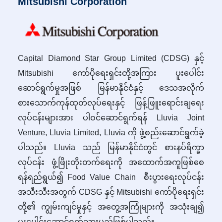
Mitsubishi Corporation
Capital Diamond Star Group Limited (CDSG) နှင့်
Mitsubishi ကော်ပိုရေးရှင်းတို့အကြား ပူးပေါင်း
ဆောင်ရွက်မှုအဖြစ် မြန်မာနိုင်ငံနှင့် ဒေသအလိုက်
စားသောက်ကုန်ထုတ်လုပ်ရေးနှင့် ဖြန့်ဖြူးရောင်းချရေး
လုပ်ငန်းများအား ပါဝင်ဆောင်ရွက်ရန် Lluvia Joint
Venture, Lluvia Limited, Lluvia ကို ဖွဲ့စည်းဆောင်ရွက်ခဲ့
ပါသည်။ Lluvia သည် မြန်မာနိုင်ငံတွင် စားနပ်ရိက္ခာ
လုပ်ငန်း ဖွံ့ဖြိုးတိုးတက်ရေးကို အထောက်အကူဖြစ်စေ
ရန်ရည်ရွယ်၍ Food Value Chain စီးပွားရေးလုပ်ငန်း
အသီးသီးအတွက် CDSG နှင့် Mitsubishi ကော်ပိုရေးရှင်း
တို့၏ ကျွမ်းကျင်မှုနှင့် အတွေ့အကြုံများကို အသုံးချ၍
ပူးပေါင်းဆောင်ရွက်သွားမည်ဖြစ်ပါသည်။