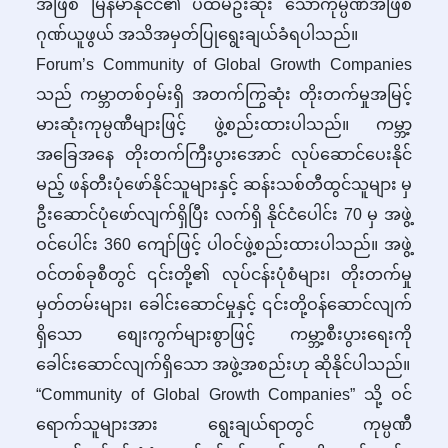
အဖြစ် မြန်မာနိုင်ငံ၏ ပထမဦးဆုံး သောကုမ္ပဏီအဖြစ်
ဂုဏ်ယူဖွယ် အသိအမှတ်ပြုရွေးချယ်ခံရပါသည်။
Forum’s Community of Global Growth Companies
သည် ကမ္ဘာတစ်ဝှမ်းရှိ အတက်ကြွဆုံး တိုးတက်မှုအမြင့်
မားဆုံးကုမ္ပဏီများဖြင့် ဖွဲ့စည်းထားပါသည်။ ကမ္ဘာ့
အခြေအနေ တိုးတက်ကြီးပွားအောင် လုပ်ဆောင်ပေးနိုင်
မည့် ဖန်တီးပုံဖော်နိုင်သူများနှင့် ဆန်းသစ်တီထွင်သူများ မှ
ဦးဆောင်ပုံဖော်လျက်ရှိပြီး လက်ရှိ နိုင်ငံပေါင်း 70 မှ အဖွဲ့
ဝင်ပေါင်း 360 ကျော်ဖြင့် ပါဝင်ဖွဲ့စည်းထားပါသည်။ အဖွဲ့
ဝင်တစ်ခုစီတွင် ၎င်းတို့၏ လုပ်ငန်းပုံစံများ၊ တိုးတက်မှု
မှတ်တမ်းများ၊ ခေါင်းဆောင်မှုနှင့် ၎င်းတို့ဝန်ဆောင်လျက်
ရှိသော စျေးကွက်များစွာဖြင့် ကမ္ဘာ့စီးပွားရေးကို
ခေါင်းဆောင်လျက်ရှိသော အဖွဲ့အစည်းဟု ဆိုနိုင်ပါသည်။
“Community of Global Growth Companies” သို့ ဝင်
ရောက်သူများအား ရွေးချယ်ရာတွင် ကုမ္ပဏီ