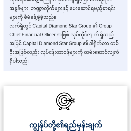
အခွန်များ၊ ဘဏ္ဍာတိုက်များနှင့် ပေးဆောင်ရမည့်စာရင်း
များကို စီမံခန့်ခွဲခဲ့သည်။
လက်ရှိတွင် Capital Diamond Star Group ၏ Group
Chief Financial Officer အဖြစ် လုပ်ကိုင်လျက် ရှိသည့်
အပြင် Capital Diamond Star Group ၏ ဒါရိုက်တာ တစ်
ဦးအဖြစ်လည်း လုပ်ငန်းတာဝန်များကို ထမ်းဆောင်လျက်
ရှိပါသည်။
ကျွန်ုပ်တို့၏ရည်မှန်းချက်