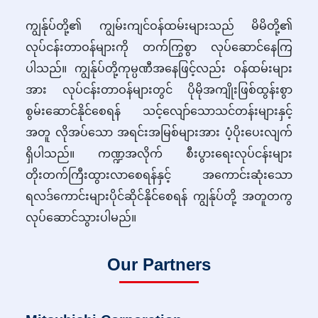
ကျွန်ုပ်တို့၏ ကျွမ်းကျင်ဝန်ထမ်းများသည် မိမိတို့၏
လုပ်ငန်းတာဝန်များကို တက်ကြွစွာ လုပ်ဆောင်နေကြ
ပါသည်။ ကျွန်ုပ်တို့ကုမ္ပဏီအနေဖြင့်လည်း ဝန်ထမ်းများ
အား လုပ်ငန်းတာဝန်များတွင် ပိုမိုအကျိုးဖြစ်ထွန်းစွာ
စွမ်းဆောင်နိုင်စေရန် သင့်လျော်သောသင်တန်းများနှင့်
အတူ လိုအပ်သော အရင်းအမြစ်များအား ပံ့ပိုးပေးလျက်
ရှိပါသည်။ ကဏ္ဍအလိုက် စီးပွားရေးလုပ်ငန်းများ
တိုးတက်ကြီးထွားလာစေရန်နှင့် အကောင်းဆုံးသော
ရလဒ်ကောင်းများပိုင်ဆိုင်နိုင်စေရန် ကျွန်ုပ်တို့ အတူတကွ
လုပ်ဆောင်သွားပါမည်။
Our Partners