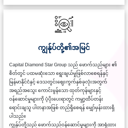
ကျွန်ုပ်တို့၏အမြင်
Capital Diamond Star Group သည် ဖောက်သည်များ ၏
စိတ်တွင် ပထမဆုံးသော ရွေးချယ်မှုဖြစ်လာစေရန်နှင့်
မြန်မာနိုင်ငံနှင့် ဒေသတွင်းဈေးကွက်နှစ်ခုလုံးအတွက်
အရည်အသွေး ကောင်းမွန်သော ထုတ်ကုန်များနှင့်
ဝန်ဆောင်မှုများကို ပံ့ပိုးပေးရာတွင် ကမ္ဘာ့ထိပ်တန်း
ရောင်းချသူ ပါတနာအဖြစ် တည်ရှိစေရန် မျှော်မှန်းထားရှိ
ပါသည်။
ကျွန်ုပ်တို့သည် ဖောက်သည်ဝန်ဆောင်မှုများကို အာရုံထား