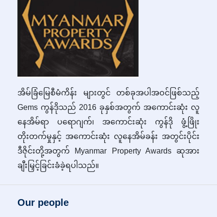
အိမ်ခြံမြေစီမံကိန်း များတွင် တစ်ခုအပါအဝင်ဖြစ်သည့်
Gems ကွန်ဒိုသည် 2016 ခုနှစ်အတွက် အကောင်းဆုံး လူ
နေအိမ်ရာ ပရောဂျက်၊ အကောင်းဆုံး ကွန်ဒို ဖွံ့ဖြိုး
တိုးတက်မှုနှင့် အကောင်းဆုံး လူနေအိမ်ခန်း အတွင်းပိုင်း
ဒီဇိုင်းတို့အတွက် Myanmar Property Awards ဆုအား
ချီးမြှင့်ခြင်းခံခဲ့ရပါသည်။
Our people