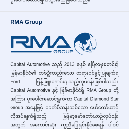
RMA Group
Capital Automotive သည် 2013 ခုနှစ် ဧပြီလမှစတင်၍
မြန်မာနိုင်ငံ၏ တစ်ဦးတည်းသော တရားဝင်ခွင့်ပြုချက်ရ
Ford ဖြန့်ဖြူးရောင်းချသည့်လုပ်ငန်းဖြစ်ပါသည်။
Capital Automotive နှင့် မြန်မာနိုင်ငံရှိ RMA Group တို့
အကြား ပူးပေါင်းဆောင်ရွက်ကာ Capital Diamond Star
Group အနေဖြင့် ခေတ်မီဆန်းသစ်သော မော်တော်ယာဉ်
လိုအပ်ချက်ရှိသည့် မြန်မာ့မော်တော်ယာဥ်လုပ်ငန်း
အတွက် အကောင်းဆုံး ကူညီဖြေရှင်းနိုင်စေရန် ပါဝင်