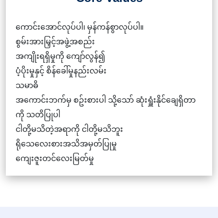
ကောင်းအောင်လုပ်ပါ၊ မှန်ကန်စွာလုပ်ပါ။
စွမ်းအားမြှင့်အဖွဲ့အစည်း
အကျိုးရရှိမှုကို ကျော်လွန်၍
ပံ့ပိုးမှုနှင့် စိန်ခေါ်မှုနည်းလမ်း
သမာဓိ
အကောင်းဘက်မှ စဥ်းစားပါ သို့သော် ဆုံးရှူံးနိုင်ချေရှိတာ
ကို သတိပြုပါ
ငါတို့မသိတဲ့အရာကို ငါတို့မသိဘူး
ရိုသေလေးစားအသိအမှတ်ပြုမှု
ကျေးဇူးတင်‌လေးမြတ်မှု