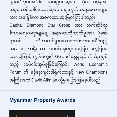
များ၏လုပ်ငန်းပုံစံ၊ နှစ်စဉ်ဝင်ငွေနှင့် တိုးတက်မှုနှုန်း၊
အမှုဆောင်ခေါင်းဆောင်မှုနှင့် စျေးကွက်အနေအထားများ
အား အခြေခံကာ အဓိကထားဆုံးဖြတ်ကြပါသည်။
Capital Diamond Star Group အား သက်ဆိုင်ရာ
စီးပွားရေးကဏ္ဍများရဲ့ အနာဂတ်တိုးတက်မှုအား ပုံဖော်
ရာတွင် သိသာထင်ရှားသောရလဒ်အားပေးနိုင်မည့်
အလားအလာရှိသော လုပ်ငန်းအုပ်စုအနေဖြင့် တွေ့မြင်ရ
သောကြောင့် ကျွန်ုပ်တို့၏ GGC ၏စံနှုန်းနှင့် ကိုက်ညီမှုရှိ
သည့် လုပ်ငန်းအုပ်စုဖြစ်ကြောင်း World Economic
Forum ၏ မန်နေးဂျင်းဒါရိုက်တာနှင့် New Champions
အကြီးအကဲ David Aikman တို့မှ ပြောကြားခဲ့ပါသည်။
Myanmar Property Awards