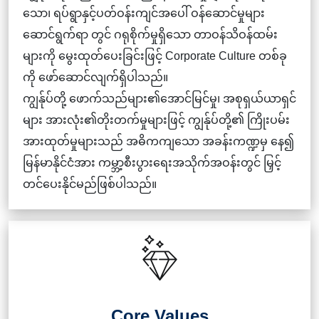
သော၊ ရပ်ရွာနှင့်ပတ်ဝန်းကျင်အပေါ် ဝန်ဆောင်မှုများ
ဆောင်ရွက်ရာ တွင် ဂရုစိုက်မှုရှိသော တာဝန်သိဝန်ထမ်း
များကို မွေးထုတ်ပေးခြင်းဖြင့် Corporate Culture တစ်ခု
ကို ဖော်ဆောင်လျက်ရှိပါသည်။
ကျွန်ုပ်တို့ ဖောက်သည်များ၏အောင်မြင်မှု၊ အစုရှယ်ယာရှင်
များ အားလုံး၏တိုးတက်မှုများဖြင့် ကျွန်ုပ်တို့၏ ကြိုးပမ်း
အားထုတ်မှုများသည် အဓိကကျသော အခန်းကဏ္ဍမှ နေ၍
မြန်မာနိုင်ငံအား ကမ္ဘာ့စီးပွားရေးအသိုက်အဝန်းတွင် မြှင့်
တင်ပေးနိုင်မည်ဖြစ်ပါသည်။
Core Values