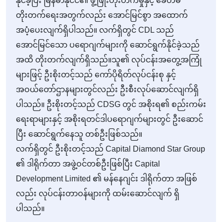
နိုင်ခဲ့ပြီး မြန်မာနိုင်ငံ၏ ဖွံ့ဖြိုးတိုးတက်မှုနှင့် ခေတ်မီ
တိုးတက်ရေးအတွက်လည်း အောင်မြင်စွာ အထောက်
အပံ့ပေးလျက်ရှိပါသည်။ လက်ရှိတွင် CDL သည်
အောင်မြင်သော ပရောဂျက်များကို ဆောင်ရွက်နိုင်ခဲ့သည်
အထိ တိုးတက်လျက်ရှိသည်။သူ၏ လုပ်ငန်းအတွေ့အကြုံ
များဖြင့် ဦးစိုးတင့်သည် ကော်ပိုရိတ်လုပ်ငန်းစု နှင့်
အဝယ်တော်ဌာနများတွင်လည်း ဦးစီးလုပ်ဆောင်လျက်ရှိ
ပါသည်။ ဦးစိုးတင့်သည် CDSG တွင် အစိုးရ၏ စည်းကမ်း
ရေးရာများနှင့် အစိုးရတင်ဒါပရောဂျက်များတွင် ဦးဆောင်
ပြီး ‌ဆောင်ရွက်နေသူ တစ်ဦးဖြစ်သည်။
လက်ရှိတွင် ဦးစိုးတင့်သည် Capital Diamond Star Group
၏ ဒါရိုက်တာ အဖွဲ့ဝင်တစ်ဦးဖြစ်ပြီး Capital
Development Limited ၏ မန်နေဂျင်း ဒါရိုက်တာ အဖြစ်
လည်း လုပ်ငန်းတာဝန်များကို ထမ်းဆောင်လျက် ရှိ
ပါသည်။